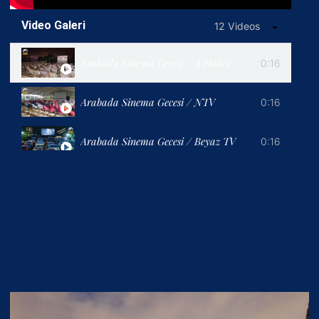
Video Galeri
12 Videos
Arabada Sinema Gecesi / A Haber
0:16
Arabada Sinema Gecesi / NTV
0:16
Arabada Sinema Gecesi / Beyaz TV
0:16
Derince ve Körfez'de Arabada Sinema etkinliği
0:16
Kartepe’de Arabada Sinema
0:16
Çatı Katı Aşk - İlk Teaser
0:16
Açık Havada Sinema Jingle_Pek Yakında
0:16