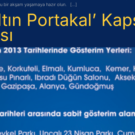
lu bir akşam yaşamaya hazır olun. […]
ltın Portakal’ K
sı