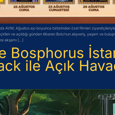
a AVM; Ağustos ayı boyunca birbirinden özel filmleri ziyaretçileriyl
eçirilen ve açıldığı günden itibaren Bolu’nun alışveriş, yaşam ve bu
si akşamı […]
e Bosphorus İsta
ack ile Açık Hav