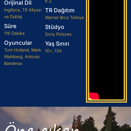
6.3
Orijinal Dil
TR Dağıtım
İngilizce, TR Altyazı
ve Dublaj
Warner Bros Türkiye
Süre
Stüdyo
116 Dakika
Sony Pictures
Oyuncular
Yaş Sınırı
Tom Holland, Mark
10+, 13A
Wahlberg, Antonio
Banderas
Öne çıkan