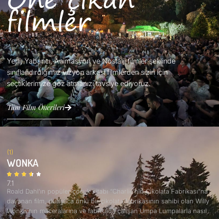
filmler
Yerli, Yabancı, Animasyon ve Nostalji filmler şeklinde
sınıflandırdığımız vizyon arkası filmlerden sizin için
seçtiklerimize göz atmanızı tavsiye ediyoruz.
Tüm Film Önerileri
(1)
WONKA
7.1
Roald Dahl’ın popüler çocuk kitabı “Charlie’nin Çikolata Fabrikası”na
dayanan film, dünyaca ünlü bir çikolata fabrikasının sahibi olan Willy
Wonka’nın maceralarına ve fabrikada çalışan Umpa Lumpalarla nasıl