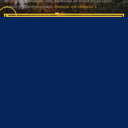
tanıştığına odaklanıyor. Willy Wonka’nın en büyük hayali kendi
çikolata dükkanını kurmaktır.
(Detaylar için tıklayınız..)
(2)
BARBİE
6.9
Barbie, uyum sağlayabileceği bir dünya bulma umuduyla yolculuğa
çıkan bir kadının hikayesini konu ediyor. Barbie, yaşadığı dünyanın
koşullarına uymayan bir kadındır.
(Detaylar için tıklayınız..)