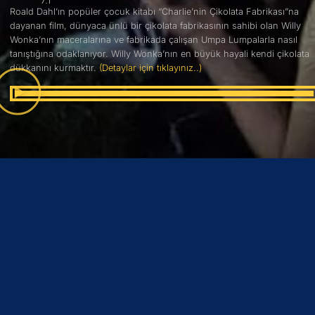
Roald Dahl’ın popüler çocuk kitabı “Charlie’nin Çikolata Fabrikası”na
dayanan film, dünyaca ünlü bir çikolata fabrikasının sahibi olan Willy
Wonka’nın maceralarına ve fabrikada çalışan Umpa Lumpalarla nasıl
tanıştığına odaklanıyor. Willy Wonka’nın en büyük hayali kendi çikolata
dükkanını kurmaktır.
(Detaylar için tıklayınız..)