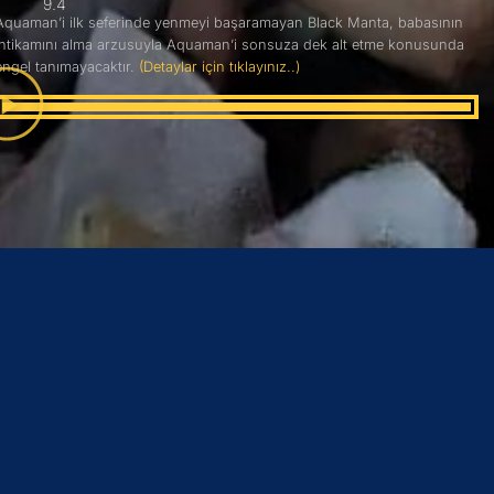
9.4
Aquaman’i ilk seferinde yenmeyi başaramayan Black Manta, babasının
intikamını alma arzusuyla Aquaman’i sonsuza dek alt etme konusunda
engel tanımayacaktır.
(Detaylar için tıklayınız..)