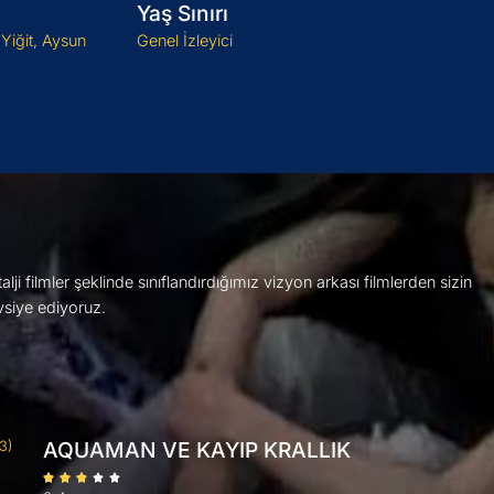
Yaş Sınırı
Yiğit, Aysun
Genel İzleyici
ji filmler şeklinde sınıflandırdığımız vizyon arkası filmlerden sizin
vsiye ediyoruz.
AQUAMAN VE KAYIP KRALLIK
(3)