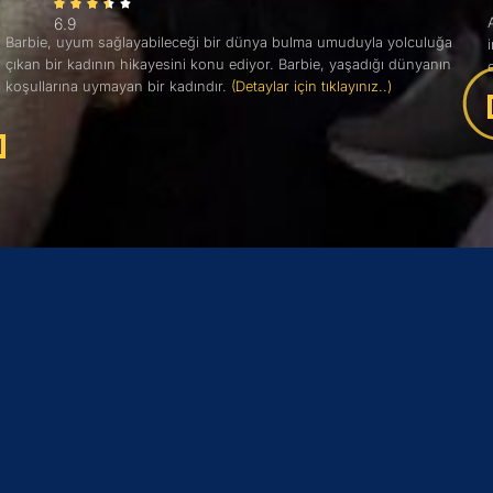
6.9
Barbie, uyum sağlayabileceği bir dünya bulma umuduyla yolculuğa
çıkan bir kadının hikayesini konu ediyor. Barbie, yaşadığı dünyanın
koşullarına uymayan bir kadındır.
(Detaylar için tıklayınız..)