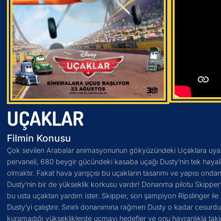
UÇAKLAR
Filmin Konusu
Çok sevilen Arabalar animasyonunun gökyüzündeki Uçaklara uyarl
pervaneli, 680 beygir gücündeki kasaba uçağı Dusty’nin tek hayali 
olmaktır. Fakat hava yarışçısı bu uçakların tasarımı ve yapısı ondan
Dusty’nin bir de yükseklik korkusu vardır! Donanma pilotu Skipper’ı
bu usta uçaktan yardım ister. Skipper, son şampiyon Ripslinger ile
Dusty’yi çalıştırır. Sınırlı donanımına rağmen Dusty o kadar cesurdu
kuramadığı yüksekliklerde uçmayı hedefler ve onu hayranlıkla taki