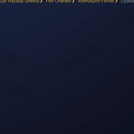
Açık Havada Sinema
Film Önerileri
Animasyon Filmler
Uçakla