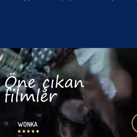
Öne çıkan
filmler
WONKA
(1)
7.1