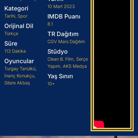
10 Mart 2023
Kategori
IMDB Puanı
Tarihi, Spor
8.1
Orijinal Dil
TR Dağıtım
Türkçe
CGV Mars Dağıtım
Süre
Stüdyo
113 Dakika
Clean B. Film, Serçe
Oyuncular
Yapım, AKS Medya
Turgay Tanülkü,
Yaş Sınırı
İnanç Konukçu,
Sitare Akbaş
10+