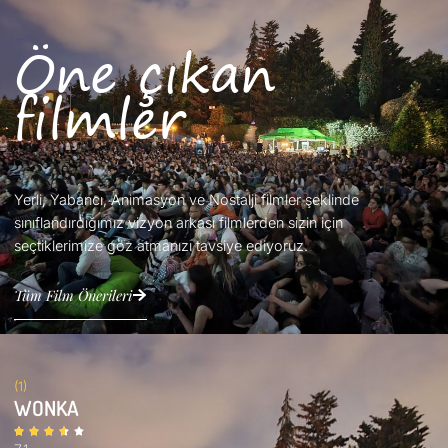
Öne çıkan
filmler
Yerli, Yabancı, Animasyon ve Nostalji filmler şeklinde
sınıflandırdığımız vizyon arkası filmlerden sizin için
seçtiklerimize göz atmanızı tavsiye ediyoruz.
Tüm Film Önerileri
(1)
WONKA