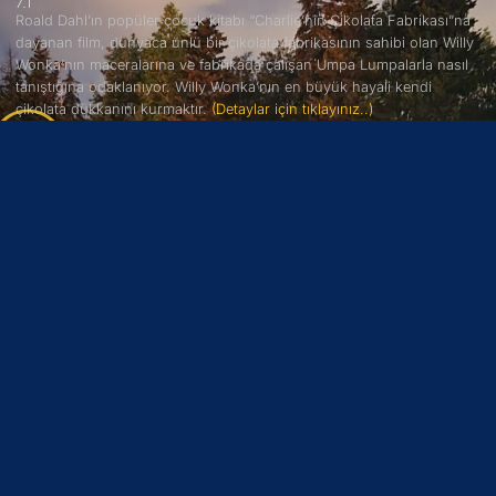
7.1
Roald Dahl’ın popüler çocuk kitabı “Charlie’nin Çikolata Fabrikası”na
dayanan film, dünyaca ünlü bir çikolata fabrikasının sahibi olan Willy
Wonka’nın maceralarına ve fabrikada çalışan Umpa Lumpalarla nasıl
tanıştığına odaklanıyor. Willy Wonka’nın en büyük hayali kendi
çikolata dükkanını kurmaktır.
(Detaylar için tıklayınız..)
(2)
BARBİE
6.9
Barbie, uyum sağlayabileceği bir dünya bulma umuduyla yolculuğa
çıkan bir kadının hikayesini konu ediyor. Barbie, yaşadığı dünyanın
koşullarına uymayan bir kadındır.
(Detaylar için tıklayınız..)
(3)
AQUAMAN VE KAYIP KRALLIK
9.4
Aquaman’i ilk seferinde yenmeyi başaramayan Black Manta,
babasının intikamını alma arzusuyla Aquaman’i sonsuza dek alt etme