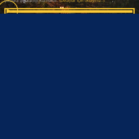
çikolata dükkanını kurmaktır.
(Detaylar için tıklayınız..)
(2)
BARBİE
6.9
Barbie, uyum sağlayabileceği bir dünya bulma umuduyla yolculuğa
çıkan bir kadının hikayesini konu ediyor. Barbie, yaşadığı dünyanın
koşullarına uymayan bir kadındır.
(Detaylar için tıklayınız..)
(3)
AQUAMAN VE KAYIP KRALLIK
9.4
Aquaman’i ilk seferinde yenmeyi başaramayan Black Manta,
babasının intikamını alma arzusuyla Aquaman’i sonsuza dek alt etme
konusunda engel tanımayacaktır.
(Detaylar için tıklayınız..)