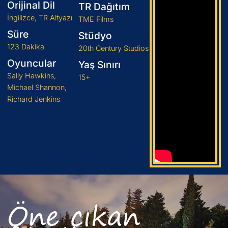
Orijinal Dil
TR Dağıtım
İngilizce, TR Altyazı
TME Films
Süre
Stüdyo
123 Dakika
20th Century Studios
Oyuncular
Yaş Sınırı
Sally Hawkins,
15+
Michael Shannon,
Richard Jenkins
Öne çıkan