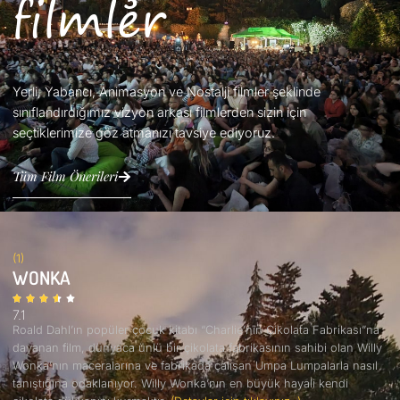
filmler
Yerli, Yabancı, Animasyon ve Nostalji filmler şeklinde
sınıflandırdığımız vizyon arkası filmlerden sizin için
seçtiklerimize göz atmanızı tavsiye ediyoruz.
Tüm Film Önerileri
(1)
WONKA
7.1
Roald Dahl’ın popüler çocuk kitabı “Charlie’nin Çikolata Fabrikası”na
dayanan film, dünyaca ünlü bir çikolata fabrikasının sahibi olan Willy
Wonka’nın maceralarına ve fabrikada çalışan Umpa Lumpalarla nasıl
tanıştığına odaklanıyor. Willy Wonka’nın en büyük hayali kendi