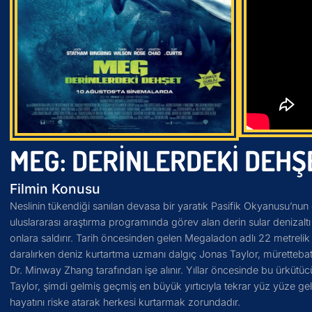
MEG: DERINLERDEKI DEHŞ
Filmin Konusu
Neslinin tükendiği sanılan devasa bir yaratık Pasifik Okyanusu’nun 
uluslararası araştırma programında görev alan derin sular denizaltı
onlara saldırır. Tarih öncesinden gelen Megaladon adlı 22 metreli
daralırken deniz kurtartma uzmanı dalgıç Jonas Taylor, mürettebatı 
Dr. Minway Zhang tarafından işe alınır. Yıllar öncesinde bu ürkütücü
Taylor, şimdi gelmiş geçmiş en büyük yırtıcıyla tekrar yüz yüze g
hayatını riske atarak herkesi kurtarmak zorundadır.