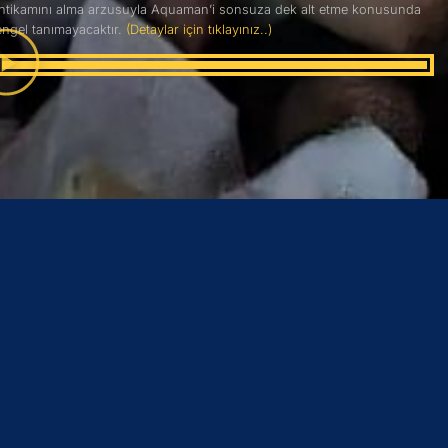
intikamını alma arzusuyla Aquaman’i sonsuza dek alt etme konusunda
engel tanımayacaktır.
(Detaylar için tıklayınız..)