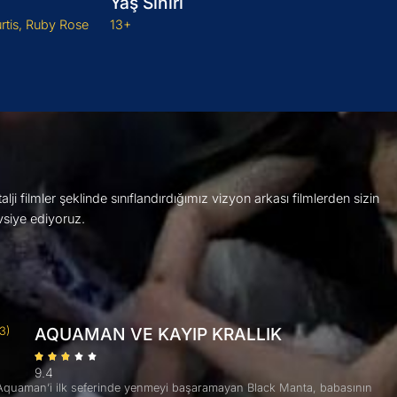
Yaş Sınırı
urtis, Ruby Rose
13+
ji filmler şeklinde sınıflandırdığımız vizyon arkası filmlerden sizin
vsiye ediyoruz.
AQUAMAN VE KAYIP KRALLIK
(3)
9.4
Aquaman’i ilk seferinde yenmeyi başaramayan Black Manta, babasının