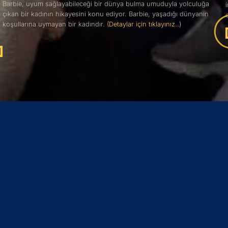
Barbie, uyum sağlayabileceği bir dünya bulma umuduyla yolculuğa
çıkan bir kadının hikayesini konu ediyor. Barbie, yaşadığı dünyanın
koşullarına uymayan bir kadındır.
(Detaylar için tıklayınız..)
Açık Havada Sinema Keyfi İçin