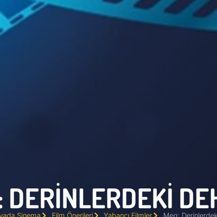
: DERINLERDEKI DE
vada Sinema
Film Önerileri
Yabancı Filmler
Meg: Derinlerdek