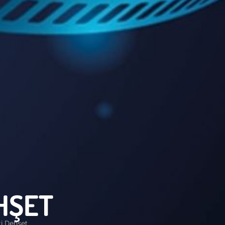
HŞET
i Dehşet