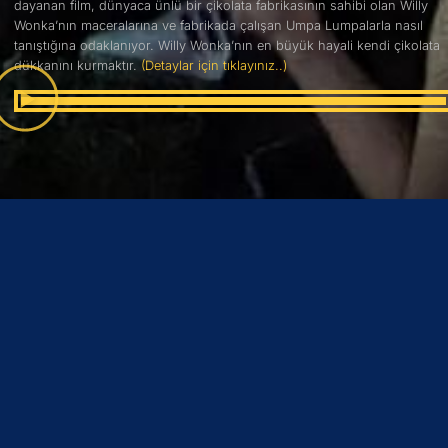
dayanan film, dünyaca ünlü bir çikolata fabrikasının sahibi olan Willy
Wonka’nın maceralarına ve fabrikada çalışan Umpa Lumpalarla nasıl
tanıştığına odaklanıyor. Willy Wonka’nın en büyük hayali kendi çikolata
dükkanını kurmaktır.
(Detaylar için tıklayınız..)