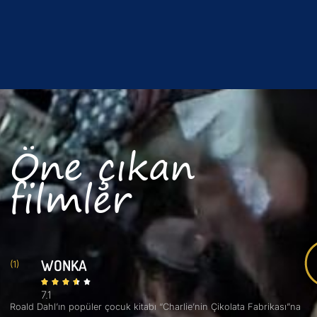
Öne çıkan
filmler
WONKA
(1)
7.1
Roald Dahl’ın popüler çocuk kitabı “Charlie’nin Çikolata Fabrikası”na