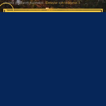
çikolata dükkanını kurmaktır.
(Detaylar için tıklayınız..)
(2)
BARBİE
6.9
Barbie, uyum sağlayabileceği bir dünya bulma umuduyla yolculuğa
çıkan bir kadının hikayesini konu ediyor. Barbie, yaşadığı dünyanın
koşullarına uymayan bir kadındır.
(Detaylar için tıklayınız..)
(3)
AQUAMAN VE KAYIP KRALLIK
9.4
Aquaman’i ilk seferinde yenmeyi başaramayan Black Manta,
babasının intikamını alma arzusuyla Aquaman’i sonsuza dek alt etme
konusunda engel tanımayacaktır.
(Detaylar için tıklayınız..)