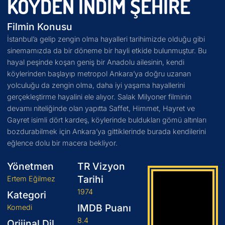
KÖYDEN İNDIM ŞEHIRE
Filmin Konusu
İstanbul’a gelip zengin olma hayalleri tarihimizde olduğu gibi
sinemamızda da bir döneme bir hayli etkide bulunmuştur. Bu
hayal peşinde koşan geniş bir Anadolu ailesinin, kendi
köylerinden başlayıp metropol Ankara’ya doğru uzanan
yolculuğu da zengin olma, daha iyi yaşama hayallerini
gerçekleştirme hayalini ele alıyor. Salak Milyoner filminin
devamı niteliğinde olan yapıtta Saffet, Himmet, Hayret ve
Gayret isimli dört kardeş, köylerinde buldukları gömü altınları
bozdurabilmek için Ankara’ya gittiklerinde burada kendilerini
eğlence dolu bir macera bekliyor.
Yönetmen
TR Vizyon
Tarihi
Ertem Eğilmez
1974
Kategori
IMDB Puanı
Komedi
8.4
Orijinal Dil