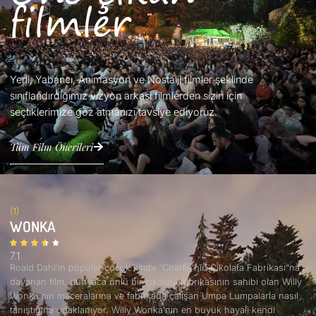
filmler
Yerli, Yabancı, Animasyon ve Nostalji filmler şeklinde
sınıflandırdığımız vizyon arkası filmlerden sizin için
seçtiklerimize göz atmanızı tavsiye ediyoruz.
Tüm Film Önerileri
(1)
WONKA
7.1
Roald Dahl’ın popüler çocuk kitabı “Charlie’nin Çikolata Fabrikası”na
dayanan film, dünyaca ünlü bir çikolata fabrikasının sahibi olan Willy
Wonka’nın maceralarına ve fabrikada çalışan Umpa Lumpalarla nasıl
tanıştığına odaklanıyor. Willy Wonka’nın en büyük hayali kendi