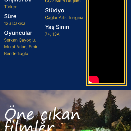
CGV Mars Dağıtım
Türkçe
Stüdyo
Süre
Çağlar Arts, Insignia
126 Dakika
Yaş Sınırı
Oyuncular
7+, 13A
Serkan Çayoglu,
Murat Arkın, Emir
Benderlioğlu
Öne çıkan
filmler