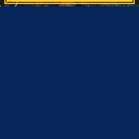
(2)
BARBİE
6.9
Barbie, uyum sağlayabileceği bir dünya bulma umuduyla yolculuğa
çıkan bir kadının hikayesini konu ediyor. Barbie, yaşadığı dünyanın
koşullarına uymayan bir kadındır.
(Detaylar için tıklayınız..)
(3)
AQUAMAN VE KAYIP KRALLIK
9.4
Aquaman’i ilk seferinde yenmeyi başaramayan Black Manta,
babasının intikamını alma arzusuyla Aquaman’i sonsuza dek alt etme
konusunda engel tanımayacaktır.
(Detaylar için tıklayınız..)