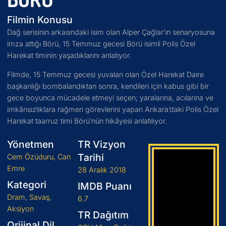
Filmin Konusu
Dağ serisinin arkasındaki isim olan Alper Çağlar’ın senaryosuna
imza attığı Börü, 15 Temmuz gecesi Börü isimli Polis Özel
Harekat timinin yaşadıklarını anlatıyor.
Filmde, 15 Temmuz gecesi yuvaları olan Özel Harekat Daire
başkanlığı bombalandıktan sonra, kendileri için kabus gibi bir
gece boyunca mücadele etmeyi seçen; yaralarına, acılarına ve
imkânsızlıklara rağmen görevlerini yapan Ankara’daki Polis Özel
Harekat taarruz timi Börü’nün hikâyesi anlatılıyor.
Yönetmen
TR Vizyon
Tarihi
Cem Özüduru, Can
Emre
28 Aralık 2018
Kategori
IMDB Puanı
Dram, Savaş,
6.7
Aksiyon
TR Dağıtım
Orijinal Dil