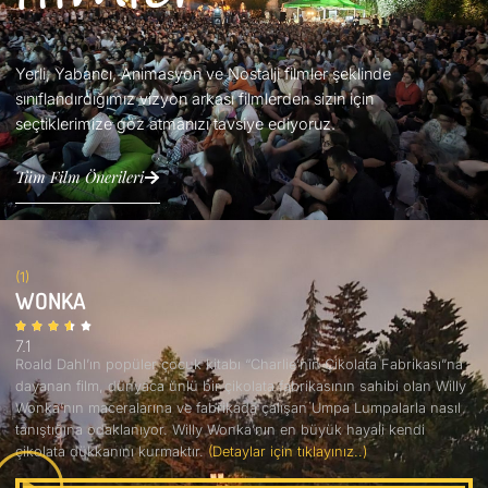
Yerli, Yabancı, Animasyon ve Nostalji filmler şeklinde
sınıflandırdığımız vizyon arkası filmlerden sizin için
seçtiklerimize göz atmanızı tavsiye ediyoruz.
Tüm Film Önerileri
(1)
WONKA
7.1
Roald Dahl’ın popüler çocuk kitabı “Charlie’nin Çikolata Fabrikası”na
dayanan film, dünyaca ünlü bir çikolata fabrikasının sahibi olan Willy
Wonka’nın maceralarına ve fabrikada çalışan Umpa Lumpalarla nasıl
tanıştığına odaklanıyor. Willy Wonka’nın en büyük hayali kendi
çikolata dükkanını kurmaktır.
(Detaylar için tıklayınız..)