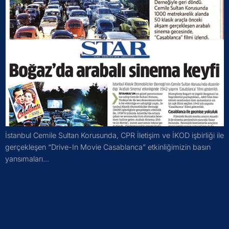
İstanbul Cemile Sultan Korusunda, CPR İletişim ve İKOD işbirliği ile
gerçekleşen “Drive-In Movie Casablanca” etkinliğimizin basın
yansımaları…